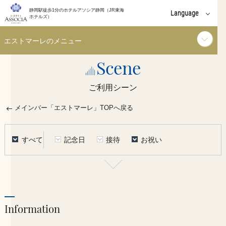
静岡駅徒歩1分のホテルアソシア静岡（JR東海
Language
ホテルズ）
English
エストマーレのメニュー
中文(簡体字)
Scene
ドリンク
中文(繁體字)
ご利用シーン
한국어
軽食・フード
メインバー「エストマーレ」TOPへ戻る
ご利用シーン
すべて
記念日
接待
お祝い
お知らせ
イベント
Information
個室