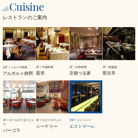
Cuisine
レストランのご案内
2F / 中国料理
2F / 日本料理
2F / 鉄板焼
15F / イタリア料理
梨杏
京都つる家
那古亭
アルポルト静岡
1F / オールデイダイニン
1F / ロビーラウンジ
15F / メインバー
グ
シーナリー
エストマーレ
パーゴラ