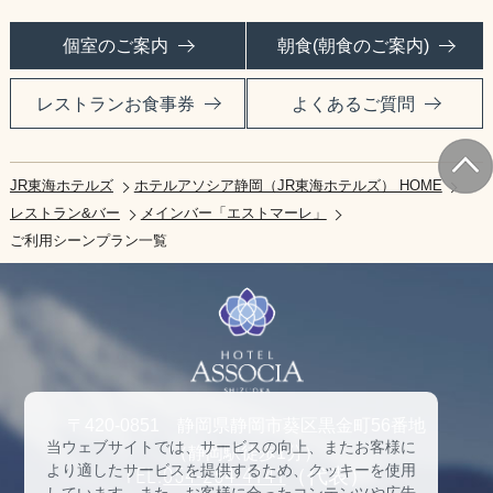
個室のご案内
朝食(朝食のご案内)
レストランお食事券
よくあるご質問
JR東海ホテルズ
ホテルアソシア静岡（JR東海ホテルズ） HOME
レストラン&バー
メインバー「エストマーレ」
ご利用シーンプラン一覧
〒420-0851 静岡県静岡市葵区黒金町56番地
当ウェブサイトでは、サービスの向上、またお客様に
（静岡駅徒歩1分）
より適したサービスを提供するため、クッキーを使用
TEL:
054-254-4141
（代表）