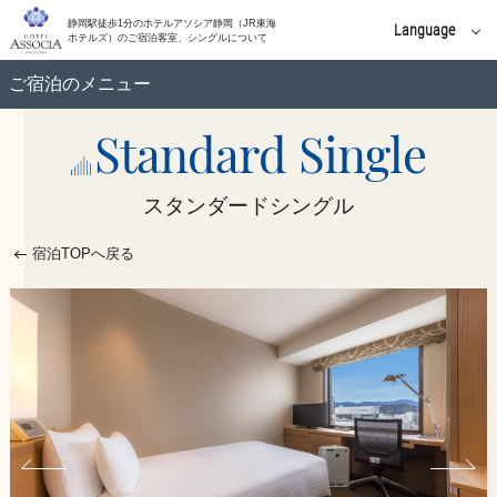
静岡駅徒歩1分のホテルアソシア静岡（JR東海
Language
ホテルズ）のご宿泊客室、シングルについて
English
ご宿泊のメニュー
中文(簡体字)
Standard Single
スタンダードシングル
中文(繁體字)
スタンダードシングル
한국어
スタンダードダブル
宿泊TOPへ戻る
コーナーダブル
スーペリアダブル
モデレートダブル
モデレートツイン