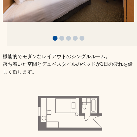
スーペリアツイン
デラックスツイン
ラグジュアリーツイン
機能的でモダンなレイアウトのシングルルーム。
落ち着いた空間とデュベスタイルのベッドが1日の疲れを優
エグゼクティブスイート
しく癒します。
レジデンシャルスイート
宿泊プラン
朝食のご案内