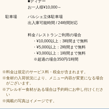
■ディナー
お一人様¥10,000～
61
名
駐車場
パルシェ立体駐車場
62
名
出入庫可能時間 / 24時間対応
63
名
料金 / レストランご利用の場合
・¥10,000以上：3時間まで無料
64
名
・¥5,000以上：2時間まで無料
・¥3,000以上：1時間まで無料
65
名
※超過の場合350円/1時間
66
名
※料金は規定のサービス料・税金が含まれます。
※食材の入荷状況により、メニュー内容が変更になる場合
67
名
がございます。
※アレルギー食材がある場合は予約時にお申し付けくださ
68
名
い
※掲載の写真はイメージです。
69
名