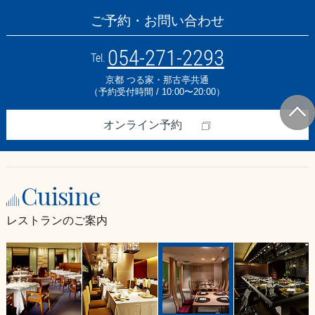
ご予約・お問い合わせ
70
名
054-271-2293
71
Tel.
名
京都 つる家・那古亭共通
72
（予約受付時間 / 10:00〜20:00）
名
73
オンライン予約
名
74
名
Cuisine
75
名
レストランのご案内
76
名
77
名
78
名