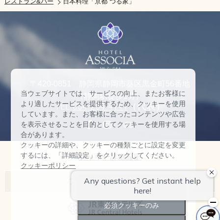
レストラン&バー
日本料理「京都 つる家」
88
名
89
名
90
名
〒420-0851 静岡県静岡市葵区黒金町56番地
91
名
当ウェブサイトでは、サービスの向上、またお客様に
（静岡駅徒歩1分）
より適したサービスを提供するため、クッキーを使用
TEL:
054-254-4141
（代表）
92
名
しています。また、お客様に合ったコンテンツや広告
を表示させることを目的としてクッキーを使用する場
93
合があります。
名
クッキーの詳細や、クッキーの種類ごとに設定を変更
するには、「詳細設定」をクリックしてください。
クッキー詳細設定
94
名
クッキーポリシー
アソシアホテル一覧
95
名
すべて許可
名古屋マリオットアソシアホテル
必須クッキーのみ
96
名