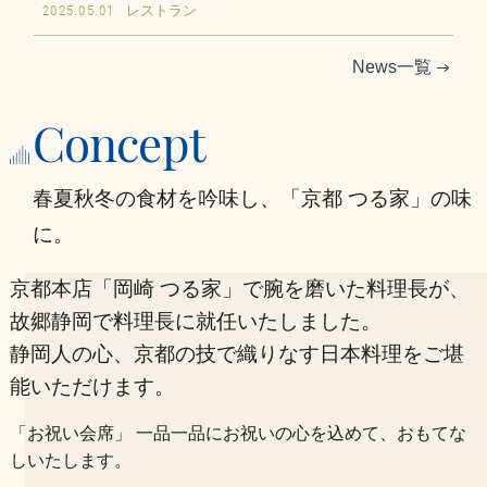
2025.05.01
レストラン
16
名
News一覧
17
名
Concept
18
名
春夏秋冬の食材を吟味し、「京都 つる家」の味
19
名
に。
20
名
京都本店「岡崎 つる家」で腕を磨いた料理長が、
21
故郷静岡で料理長に就任いたしました。
名
静岡人の心、京都の技で織りなす日本料理をご堪
22
名
能いただけます。
23
名
「お祝い会席」
一品一品にお祝いの心を込めて、おもてな
しいたします。
24
名