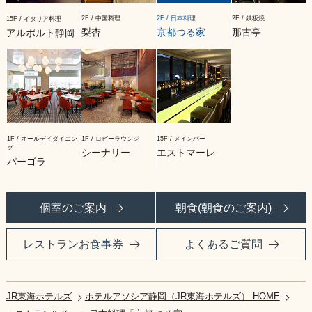
79
2F / 中国料理
2F / 日本料理
2F / 鉄板焼
15F / イタリア料理
名
梨杏
京都つる家
那古亭
アルポルト静岡
80
名
81
名
82
名
1F / オールデイダイニン
1F / ロビーラウンジ
15F / メインバー
グ
シーナリー
エストマーレ
83
名
パーゴラ
84
名
個室のご案内
朝食(朝食のご案内)
85
名
レストランお食事券
よくあるご質問
86
名
87
名
JR東海ホテルズ
ホテルアソシア静岡（JR東海ホテルズ） HOME