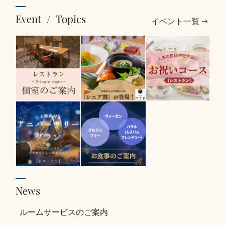
Event
/
Topics
イベント一覧
7
名
8
名
9
名
10
名
11
名
12
名
13
名
News
14
名
ルームサービスのご案内
15
名