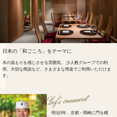
34
名
35
名
36
名
37
名
日本の「和ごころ」をテーマに
38
木の温もりを感じさせる雰囲気。
少人数グループでの利
名
用、大切な商談など、さまざまな用途でご利用いただけま
39
す。
名
40
名
comment
Chef’
s
41
名
明治3年、京都・岡崎に門を構
42
名