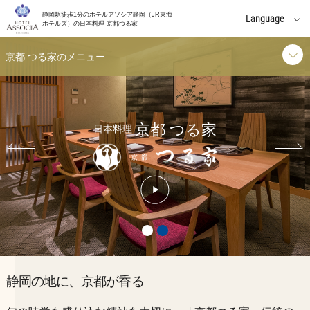
静岡駅徒歩1分のホテルアソシア静岡（JR東海
Language
ホテルズ）の日本料理 京都つる家
English
京都 つる家のメニュー
中文(簡体字)
ランチ
中文(繁體字)
京都 つる家
한국어
日本料理
ディナー
ご利用シーン
お知らせ
イベント
静岡の地に、京都が香る
個室