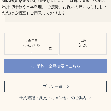
旬の味覚を盛り込む精神を大切に。「京都つる家」伝統の
出汁で味わう日本料理。
ご接待、お祝いの席にもご利用い
ただける個室もご用意しております。
店舗情報
人数
ご利用日
人数
6
2
2026
/
8
/
名
1
名
2
名
予約・空席検索はこちら
3
名
4
プラン一覧
名
予約確認・変更・キャンセルのご案内
5
名
6
名