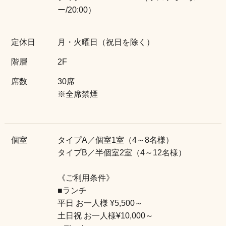
ー/20:00）
52
名
53
定休日
月・火曜日（祝日を除く）
名
階層
2F
54
名
席数
30席
55
※全席禁煙
名
56
名
個室
タイプA／個室1室（4～8名様）
57
名
タイプB／半個室2室（4～12名様）
58
名
《ご利用条件》
■ランチ
59
名
平日 お一人様 ¥5,500～
土日祝 お一人様¥10,000～
60
名