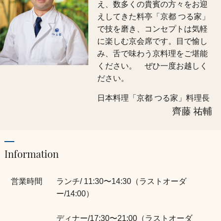
え、数多くの貴賓の方々をお迎
えしてきた料亭「京都 つる家」
43
名
で技を磨き、コンセプトは気軽
に楽しむ京会席です。目で愉し
44
名
み、舌で味わう京料理をご堪能
ください。 ぜひ一度お越しく
45
名
ださい。
46
名
日本料理「京都 つる家」料理長
齊藤 祐輔
47
名
48
名
Information
49
名
営業時間
ランチ/ 11:30〜14:30（ラストオーダ
50
名
ー/14:00）
51
名
ディナー/17:30〜21:00（ラストオーダ