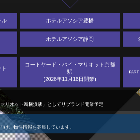
テル
ホテルアソシア豊橋
ホテルアソシア静岡
コートヤード・バイ・マリオット
京都
ット
駅
PART
(2026年11月16日開業)
バイ・マリオット新横浜駅」としてリブランド開業予定
に向け、物件情報を募集しています。