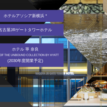
ホテルアソシア新横浜 *
Nagoya Marriott Associa Hotel
Hotel Associa Shin-Yokohama
Nagoya JR Gate Tower Hotel
Hotel Associa Toyohashi
Hilton Takayama Resort
Hotel Associa Shizuoka
名古屋マリオットアソシアホテル
名古屋JRゲートタワーホテル
ホテルアソシア新横浜
ヒルトン高山リゾート
ホテルアソシア豊橋
ホテルアソシア静岡
名古屋JRゲートタワーホテル
ホテル 寧 奈良
 OF THE UNBOUND COLLECTION BY HYATT
(2030年度開業予定)