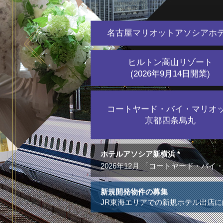
名古屋マリオットアソシアホ
Nagoya JR Gate Tower Hotel
Nagoya Marriott Associa Hotel
Hotel Associa Toyohashi
Hotel Associa Shin-Yokohama
Hilton Takayama Resort
Hotel Associa Shizuoka
名古屋JRゲートタワーホテル
名古屋マリオットアソシアホテル
ホテルアソシア豊橋
ホテルアソシア新横浜
ヒルトン高山リゾート
ホテルアソシア静岡
ヒルトン高山リゾート
(2026年9月14日開業)
コートヤード・バイ・マリオ
京都四条烏丸
ホテルアソシア新横浜
*
2026年12月 「コートヤード・
新規開発物件の募集
JR東海エリアでの新規ホテル出店