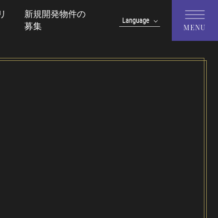
リ
新規開発物件の
Language
募集
MENU
English
中文(簡体字)
中文(繁體字)
한국어