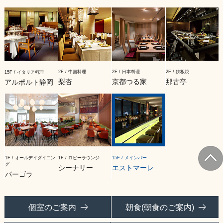
2F / 中国料理
2F / 日本料理
2F / 鉄板焼
15F / イタリア料理
梨杏
京都つる家
那古亭
アルポルト静岡
1F / オールデイダイニン
1F / ロビーラウンジ
15F / メインバー
グ
シーナリー
エストマーレ
パーゴラ
個室のご案内
朝食(朝食のご案内)