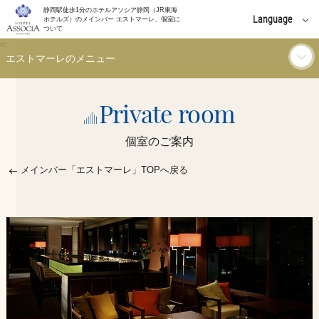
静岡駅徒歩1分のホテルアソシア静岡（JR東海
Language
ホテルズ）のメインバー エストマーレ、個室に
ついて
<
English
エストマーレのメニュー
中文(簡体字)
ドリンク
中文(繁體字)
Private room
한국어
個室のご案内
軽食・フード
メインバー「エストマーレ」TOPへ戻る
ご利用シーン
お知らせ
イベント
個室