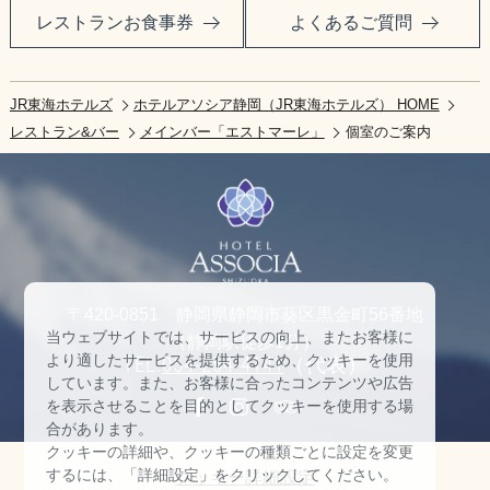
レストランお食事券
よくあるご質問
JR東海ホテルズ
ホテルアソシア静岡（JR東海ホテルズ） HOME
レストラン&バー
メインバー「エストマーレ」
個室のご案内
〒420-0851 静岡県静岡市葵区黒金町56番地
当ウェブサイトでは、サービスの向上、またお客様に
（静岡駅徒歩1分）
より適したサービスを提供するため、クッキーを使用
TEL:
054-254-4141
（代表）
しています。また、お客様に合ったコンテンツや広告
を表示させることを目的としてクッキーを使用する場
合があります。
クッキーの詳細や、クッキーの種類ごとに設定を変更
するには、「詳細設定」をクリックしてください。
クッキー詳細設定