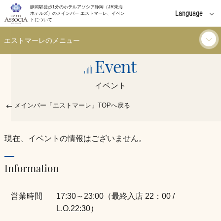
静岡駅徒歩1分のホテルアソシア静岡（JR東海
Language
ホテルズ）のメインバー エストマーレ、イベン
トについて
English
エストマーレのメニュー
中文(簡体字)
Event
ドリンク
中文(繁體字)
イベント
한국어
軽食・フード
メインバー「エストマーレ」TOPへ戻る
ご利用シーン
現在、イベントの情報はございません。
お知らせ
Information
イベント
営業時間
17:30～23:00（最終入店 22：00 /
L.O.22:30）
個室