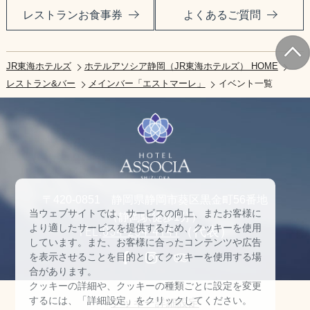
レストランお食事券
よくあるご質問
JR東海ホテルズ
ホテルアソシア静岡（JR東海ホテルズ） HOME
レストラン&バー
メインバー「エストマーレ」
イベント一覧
〒420-0851 静岡県静岡市葵区黒金町56番地
当ウェブサイトでは、サービスの向上、またお客様に
（静岡駅徒歩1分）
より適したサービスを提供するため、クッキーを使用
TEL:
054-254-4141
（代表）
しています。また、お客様に合ったコンテンツや広告
を表示させることを目的としてクッキーを使用する場
合があります。
クッキーの詳細や、クッキーの種類ごとに設定を変更
するには、「詳細設定」をクリックしてください。
クッキー詳細設定