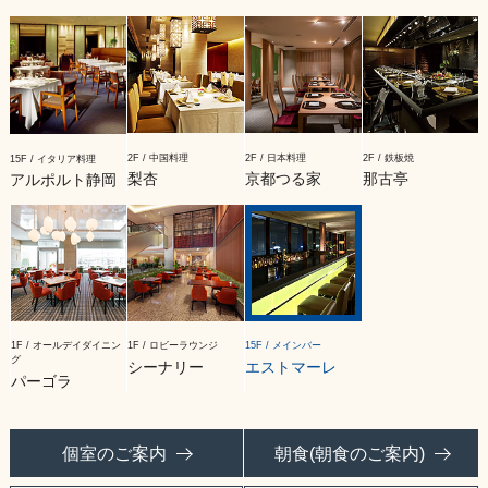
2F / 中国料理
2F / 日本料理
2F / 鉄板焼
15F / イタリア料理
梨杏
京都つる家
那古亭
アルポルト静岡
1F / オールデイダイニン
1F / ロビーラウンジ
15F / メインバー
グ
シーナリー
エストマーレ
パーゴラ
個室のご案内
朝食(朝食のご案内)