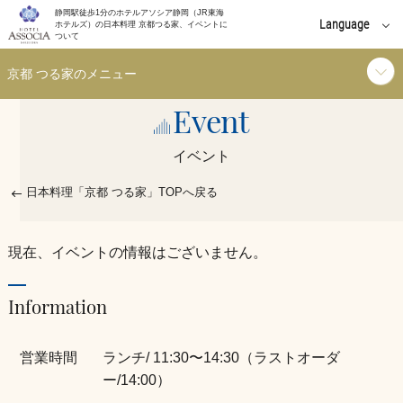
静岡駅徒歩1分のホテルアソシア静岡（JR東海
Language
ホテルズ）の日本料理 京都つる家、イベントに
ついて
English
京都 つる家のメニュー
中文(簡体字)
Event
ランチ
中文(繁體字)
イベント
한국어
ディナー
日本料理「京都 つる家」TOPへ戻る
ご利用シーン
現在、イベントの情報はございません。
お知らせ
Information
イベント
営業時間
ランチ/ 11:30〜14:30（ラストオーダ
ー/14:00）
個室