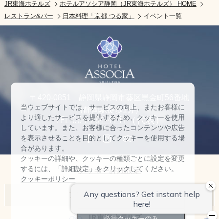
JR東海ホテルズ
ホテルアソシア静岡（JR東海ホテルズ） HOME
レストラン&バー
日本料理「京都 つる家」
イベント一覧
〒420-0851 静岡県静岡市葵区黒金町56番地
当ウェブサイトでは、サービスの向上、またお客様に
（静岡駅徒歩1分）
より適したサービスを提供するため、クッキーを使用
TEL:
054-254-4141
（代表）
しています。また、お客様に合ったコンテンツや広告
を表示させることを目的としてクッキーを使用する場
合があります。
クッキーの詳細や、クッキーの種類ごとに設定を変更
するには、「詳細設定」をクリックしてください。
クッキー詳細設定
クッキーポリシー
アソシアホテル一覧
すべて許可
名古屋マリオットアソシアホテル
必須クッキーのみ