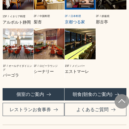
2F / 中国料理
2F / 日本料理
2F / 鉄板焼
15F / イタリア料理
梨杏
京都つる家
那古亭
アルポルト静岡
1F / オールデイダイニン
1F / ロビーラウンジ
15F / メインバー
グ
シーナリー
エストマーレ
パーゴラ
個室のご案内
朝食(朝食のご案内)
レストランお食事券
よくあるご質問