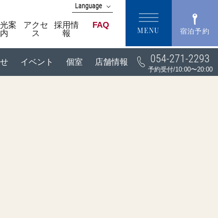
Language
English
観光案
アクセ
採用情
FAQ
MENU
宿泊予約
内
ス
報
中文(簡体字)
中文(繁體字)
054-271-2293
한국어
せ
イベント
個室
店舗情報
予約受付/10:00〜20:00