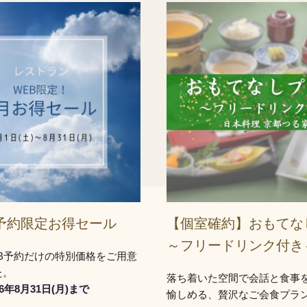
B予約限定お得セール
【個室確約】おもてな
～フリードリンク付き
EB予約だけの特別価格をご用意
た。
落ち着いた空間で会話と食事
6年8月31日(月)まで
愉しめる、贅沢なご会食プラ