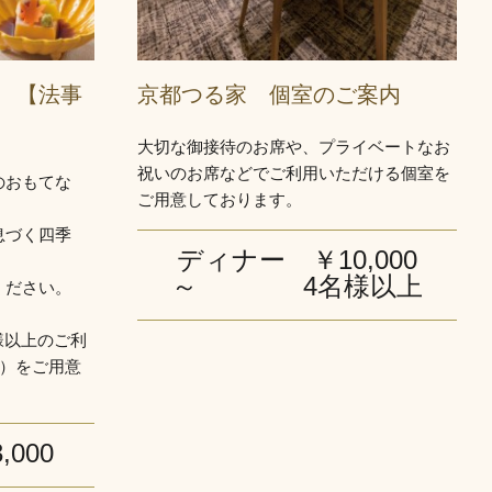
 【法事
京都つる家 個室のご案内
大切な御接待のお席や、プライベートなお
祝いのお席などでご利用いただける個室を
のおもてな
ご用意しております。
息づく四季
ディナー ￥10,000
～ 4名様以上
ください。
様以上のご利
膳）をご用意
,000