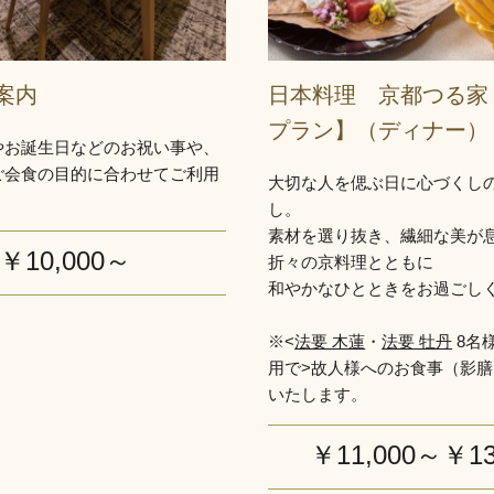
案内
日本料理 京都つる家
プラン】（ディナー）
やお誕生日などのお祝い事や、
ご会食の目的に合わせてご利用
大切な人を偲ぶ日に心づくし
し。
素材を選り抜き、繊細な美が
￥10,000～
折々の京料理とともに
和やかなひとときをお過ごし
※<
法要 木蓮
・
法要 牡丹
8名
用で>故人様へのお食事（影
いたします。
￥11,000～￥13