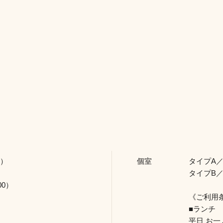
0）
個室
タイプA／
タイプB／
00）
《ご利用
■ランチ
平日 お一人