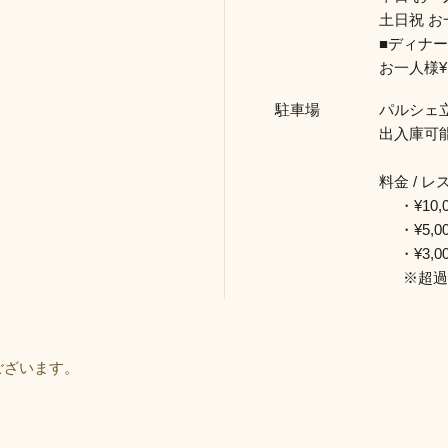
土日祝 お一
■ディナ
お一人様¥1
駐車場
パルシェ
出入庫可能
料金 / 
・¥10,
・¥5,0
・¥3,0
※超過の
ございます。