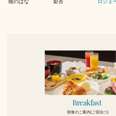
穂のはな
梨杏
ロジェ
Breakfast
朝食のご案内(ご宿泊
)