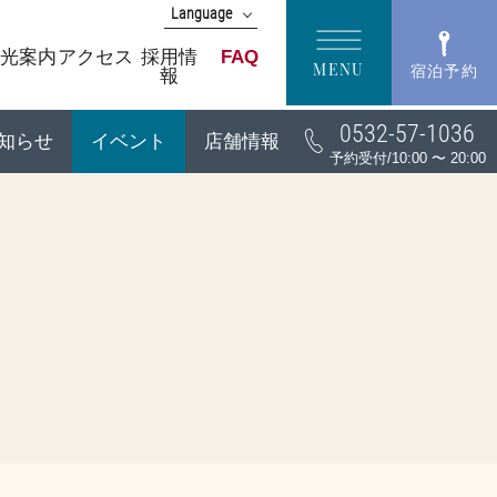
Language
English
光案内
アクセス
採用情
FAQ
MENU
宿泊予約
報
中文(簡体字)
中文(繁體字)
0532-57-1036
한국어
知らせ
イベント
店舗情報
予約受付/10:00 〜 20:00