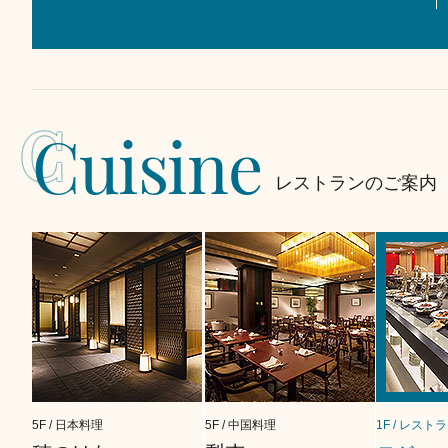
C
Cuisine
レストランのご案内
5F / 日本料理
5F / 中国料理
1F / レスト