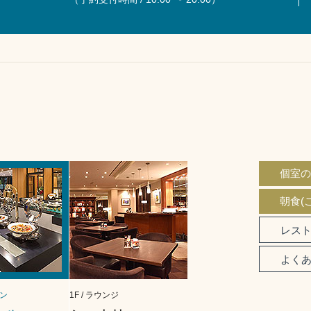
個室
朝食(
レス
よく
ラン
1F / ラウンジ