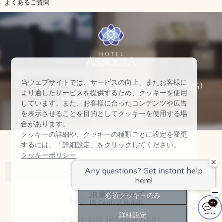
よくあるご質問
当ウェブサイトでは、サービスの向上、またお客様に
〒440-0075 愛知県豊橋市花田町西宿（豊橋駅直結）
より適したサービスを提供するため、クッキーを使用
TEL:
0532-57-1010
（代表）
しています。また、お客様に合ったコンテンツや広告
を表示させることを目的としてクッキーを使用する場
合があります。
クッキーの詳細や、クッキーの種類ごとに設定を変更
するには、「詳細設定」をクリックしてください。
クッキー詳細設定
クッキーポリシー
アソシアホテル一覧
すべて許可
名古屋マリオットアソシアホテル
必須クッキーのみ
ヒルトン高山リゾート
詳細設定
© 2018–2026 JR Central Hotels