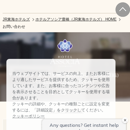
JR東海ホテルズ
ホテルアソシア豊橋（JR東海ホテルズ） HOME
お問い合わせ
当ウェブサイトでは、サービスの向上、またお客様に
〒440-0075 愛知県豊橋市花田町西宿（豊橋駅直結）
より適したサービスを提供するため、クッキーを使用
TEL:
0532-57-1010
（代表）
しています。また、お客様に合ったコンテンツや広告
を表示させることを目的としてクッキーを使用する場
合があります。
クッキーの詳細や、クッキーの種類ごとに設定を変更
するには、「詳細設定」をクリックしてください。
クッキー詳細設定
クッキーポリシー
アソシアホテル一覧
すべて許可