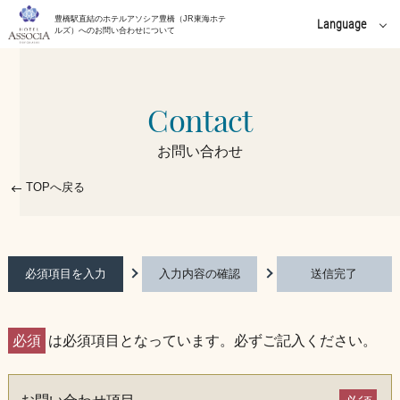
豊橋駅直結のホテルアソシア豊橋（JR東海ホテ
Language
ルズ）へのお問い合わせについて
English
中文(簡体字)
Contact
中文(繁體字)
お問い合わせ
한국어
TOPへ戻る
必須項目を入力
入力内容の確認
送信完了
必須
は必須項目となっています。必ずご記入ください。