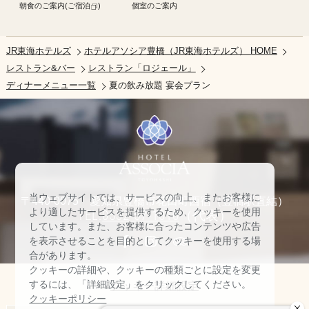
朝食のご案内(ご宿泊
)
個室のご案内
JR東海ホテルズ
ホテルアソシア豊橋（JR東海ホテルズ） HOME
レストラン&バー
レストラン「ロジェール」
ディナーメニュー一覧
夏の飲み放題 宴会プラン
当ウェブサイトでは、サービスの向上、またお客様に
〒440-0075 愛知県豊橋市花田町西宿（豊橋駅直結）
より適したサービスを提供するため、クッキーを使用
TEL:
0532-57-1010
（代表）
しています。また、お客様に合ったコンテンツや広告
を表示させることを目的としてクッキーを使用する場
合があります。
クッキーの詳細や、クッキーの種類ごとに設定を変更
するには、「詳細設定」をクリックしてください。
クッキー詳細設定
クッキーポリシー