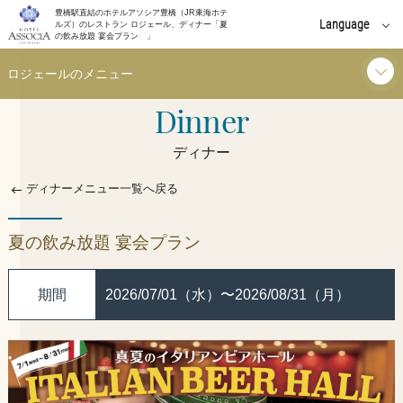
豊橋駅直結のホテルアソシア豊橋（JR東海ホテ
Language
ルズ）のレストラン ロジェール、ディナー「夏
の飲み放題 宴会プラン 」
English
ロジェールのメニュー
中文(簡体字)
Dinner
朝食
中文(繁體字)
ディナー
한국어
ランチ
ディナーメニュー一覧へ戻る
ディナー
夏の飲み放題 宴会プラン
お知らせ
期間
2026/07/01（水）〜2026/08/31（月）
イベント
店舗情報