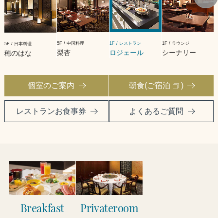
5F / 中国料理
1F / レストラン
1F / ラウンジ
5F / 日本料理
梨杏
ロジェール
シーナリー
穂のはな
個室のご案内
朝食(ご宿泊
)
レストランお食事券
よくあるご質問
Breakfast
Privateroom