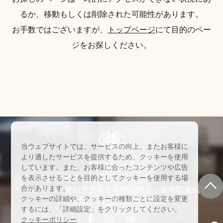
るか、移動もしくは削除された可能性があります。
お手数ではございますが、
トップページ
にて目的のペー
ジをお探しください。
当ウェブサイトでは、サービスの向上、またお客様に
より適したサービスを提供するため、クッキーを使用
しています。また、お客様に合ったコンテンツや広告
を表示させることを目的としてクッキーを使用する場
合があります。
〒440-0075 愛知県豊橋市花田町西宿（豊橋駅直結）
クッキーの詳細や、クッキーの種類ごとに設定を変更
TEL:
0532-57-1010
（代表）
するには、「詳細設定」をクリックしてください。
クッキーポリシー