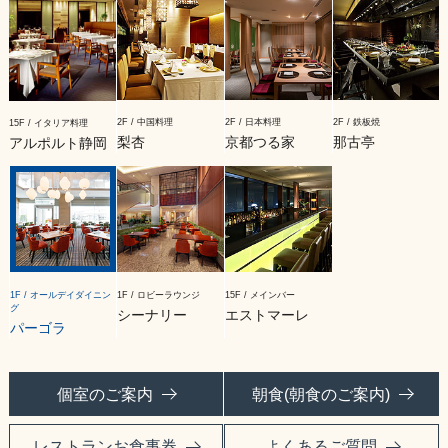
2F / 中国料理
2F / 日本料理
2F / 鉄板焼
15F / イタリア料理
梨杏
京都つる家
那古亭
アルポルト静岡
1F / オールデイダイニン
1F / ロビーラウンジ
15F / メインバー
グ
シーナリー
エストマーレ
パーゴラ
個室のご案内
朝食(朝食のご案内)
レストランお食事券
よくあるご質問