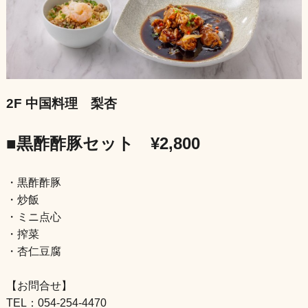
2F 中国料理 梨杏
■黒酢酢豚セット ¥2,800
・黒酢酢豚
・炒飯
・ミニ点心
・搾菜
・杏仁豆腐
【お問合せ】
TEL：054-254-4470