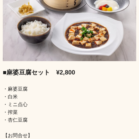
■麻婆豆腐セット ¥2,800
・麻婆豆腐
・白米
・ミニ点心
・搾菜
・杏仁豆腐
【お問合せ】