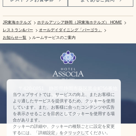
JR東海ホテルズ
ホテルアソシア静岡（JR東海ホテルズ） HOME
レストラン&バー
オールデイダイニング「パーゴラ」
お知らせ一覧
ルームサービスのご案内
〒420-0851 静岡県静岡市葵区黒金町56番地
当ウェブサイトでは、サービスの向上、またお客様に
（静岡駅徒歩1分）
より適したサービスを提供するため、クッキーを使用
TEL:
054-254-4141
（代表）
しています。また、お客様に合ったコンテンツや広告
を表示させることを目的としてクッキーを使用する場
合があります。
クッキーの詳細や、クッキーの種類ごとに設定を変更
するには、「詳細設定」をクリックしてください。
クッキー詳細設定