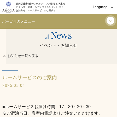
静岡駅徒歩1分のホテルアソシア静岡（JR東海
Language
ホテルズ）のオールデイダイニング パーゴラ、
お知らせ「ルームサービスのご案内」
English
パーゴラのメニュー
中文(簡体字)
News
ランチ
中文(繁體字)
イベント・お知らせ
한국어
ディナー
お知らせ一覧へ戻る
ご利用シーン
ルームサービスのご案内
朝食
2025.05.01
お知らせ
■ルームサービスお届け時間 17：30～20：30
※ご宿泊当日、客室内電話よりご注文いただけます。
イベント