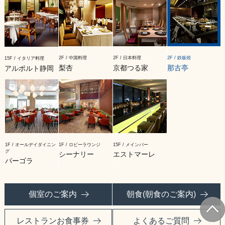
2F / 中国料理
2F / 日本料理
2F / 鉄板焼
15F / イタリア料理
梨杏
京都つる家
那古亭
アルポルト静岡
1F / オールデイダイニン
1F / ロビーラウンジ
15F / メインバー
グ
シーナリー
エストマーレ
パーゴラ
個室のご案内
朝食(朝食のご案内)
レストランお食事券
よくあるご質問