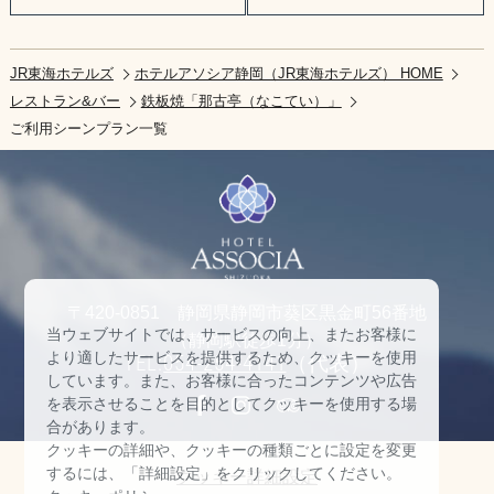
JR東海ホテルズ
ホテルアソシア静岡（JR東海ホテルズ） HOME
レストラン&バー
鉄板焼「那古亭（なこてい）」
ご利用シーンプラン一覧
〒420-0851 静岡県静岡市葵区黒金町56番地
当ウェブサイトでは、サービスの向上、またお客様に
（静岡駅徒歩1分）
より適したサービスを提供するため、クッキーを使用
TEL:
054-254-4141
（代表）
しています。また、お客様に合ったコンテンツや広告
を表示させることを目的としてクッキーを使用する場
合があります。
クッキーの詳細や、クッキーの種類ごとに設定を変更
するには、「詳細設定」をクリックしてください。
クッキー詳細設定