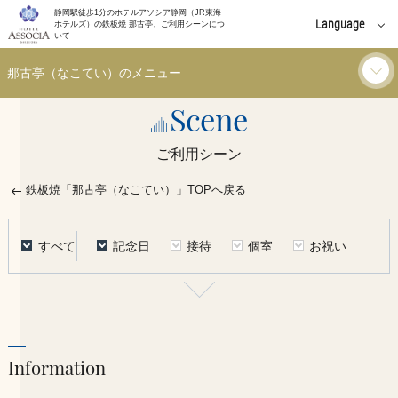
静岡駅徒歩1分のホテルアソシア静岡（JR東海
Language
ホテルズ）の鉄板焼 那古亭、ご利用シーンにつ
いて
English
那古亭（なこてい）のメニュー
中文(簡体字)
Scene
ランチ
中文(繁體字)
ご利用シーン
한국어
ディナー
鉄板焼「那古亭（なこてい）」TOPへ戻る
ご利用シーン
すべて
記念日
接待
個室
お祝い
お知らせ
イベント
Information
個室