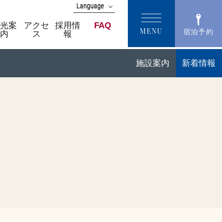
Language
English
観光案
アクセ
採用情
FAQ
MENU
宿泊予約
内
ス
報
中文(簡体字)
中文(繁體字)
한국어
施設案内
新着情報