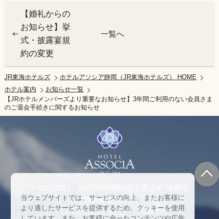
【婚礼からの
お知らせ】挙
一覧へ
式・披露宴規
約の変更
JR東海ホテルズ
ホテルアソシア静岡（JR東海ホテルズ） HOME
ホテル案内
お知らせ一覧
【JRホテルメンバーズより重要なお知らせ】3年間ご利用のない会員さま
のご退会手続きに関するお知らせ
〒420-0851 静岡県静岡市葵区黒金町56番地
当ウェブサイトでは、サービスの向上、またお客様に
（静岡駅徒歩1分）
より適したサービスを提供するため、クッキーを使用
TEL:
054-254-4141
（代表）
しています。また、お客様に合ったコンテンツや広告