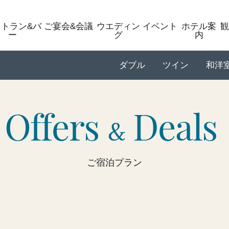
ストラン&バ
ご宴会&会議
ウエディン
イベント
ホテル案
観
ー
グ
内
ダブル
ツイン
和洋
Offers
Deals
&
ご宿泊プラン