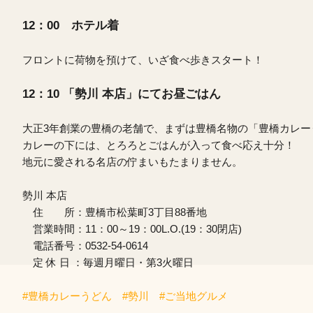
12：00 ホテル着
フロントに荷物を預けて、いざ食べ歩きスタート！
12：10 「勢川 本店」にてお昼ごはん
大正3年創業の豊橋の老舗で、まずは豊橋名物の「豊橋カレー
カレーの下には、とろろとごはんが入って食べ応え十分！
地元に愛される名店の佇まいもたまりません。
勢川 本店
住 所：豊橋市松葉町3丁目88番地
営業時間：11：00～19：00L.O.(19：30閉店)
電話番号：0532-54-0614
定 休 日 ：毎週月曜日・第3火曜日
#豊橋カレーうどん #勢川 #ご当地グルメ