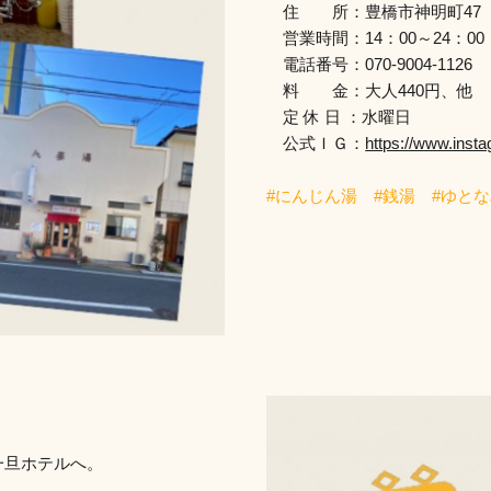
住 所：豊橋市神明町47
営業時間：14：00～24：00
電話番号：070-9004-1126
料 金：大人440円、他
定 休 日 ：水曜日
公式ＩＧ：
https://www.inst
#にんじん湯 #銭湯 #ゆと
一旦ホテルへ。