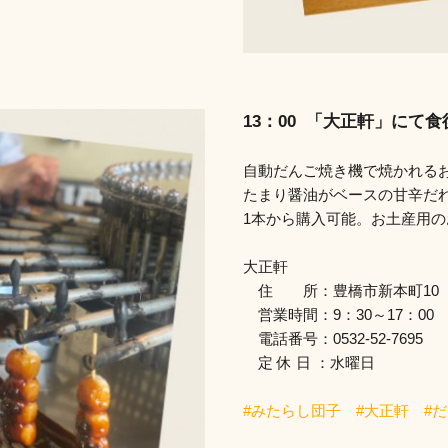
13：00 「大正軒」にて
自動だんご焼き機で焼かれる
たまり醤油がベースの甘辛だ
1本から購入可能。お土産用
大正軒
住 所：豊橋市新本町10
営業時間：9：30～17：00
電話番号：0532-52-7695
定 休 日 ：水曜日
#みたらし団子 #大正軒 #