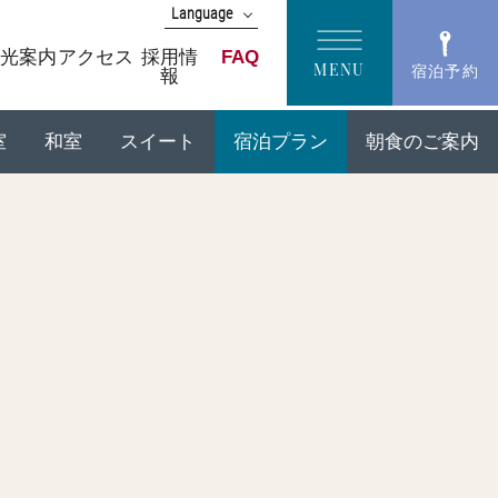
Language
English
光案内
アクセス
採用情
FAQ
MENU
宿泊予約
報
中文(簡体字)
中文(繁體字)
한국어
室
和室
スイート
宿泊プラン
朝食のご案内