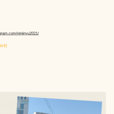
agram.com/ninjinyu2021/
なみ社