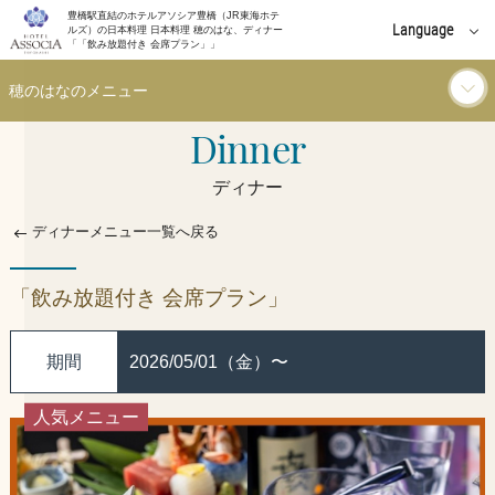
豊橋駅直結のホテルアソシア豊橋（JR東海ホテ
Language
ルズ）の日本料理 日本料理 穂のはな、ディナー
「「飲み放題付き 会席プラン」」
English
穂のはなのメニュー
中文(簡体字)
Dinner
ランチ
中文(繁體字)
ディナー
한국어
ディナー
ディナーメニュー一覧へ戻る
ドリンク
「飲み放題付き 会席プラン」
ご利用シーン
期間
2026/05/01（金）〜
人気メニュー
お知らせ
イベント