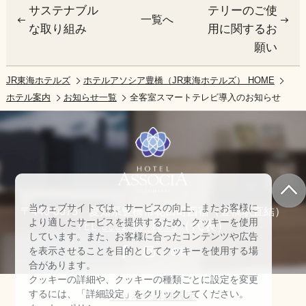
サステナブル
テリーのご使
一覧へ
な取り組み
用に関するお
願い
JR東海ホテルズ
ホテルアソシア豊橋（JR東海ホテルズ） HOME
ホテル案内
お知らせ一覧
全客室スマートテレビ導入のお知らせ
当ウェブサイトでは、サービスの向上、またお客様に
〒440-0075 愛知県豊橋市花田町西宿（豊橋駅直結）
より適したサービスを提供するため、クッキーを使用
TEL:
0532-57-1010
（代表）
しています。また、お客様に合ったコンテンツや広告
を表示させることを目的としてクッキーを使用する場
合があります。
クッキーの詳細や、クッキーの種類ごとに設定を変更
するには、「詳細設定」をクリックしてください。
クッキー詳細設定