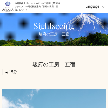
静岡駅徒歩1分のホテルアソシア静岡（JR東海
Language
ホテルズ）の周辺観光案内「駿府の工房 匠
宿」について
English
Sightseeing
中文(簡体字)
駿府の工房 匠宿
中文(繁體字)
한국어
駿府の工房 匠宿
15分