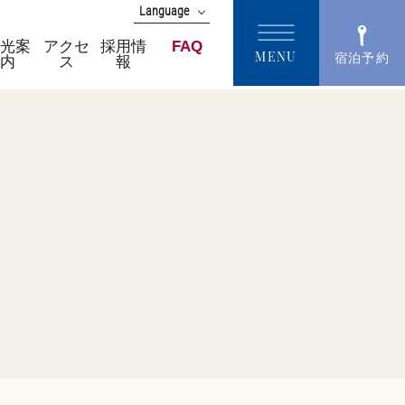
Language
English
観光案
アクセ
採用情
FAQ
MENU
宿泊予約
内
ス
報
中文(簡体字)
中文(繁體字)
한국어