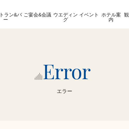
トラン&バ
ご宴会&会議
ウエディン
イベント
ホテル案
ー
グ
内
Error
エラー