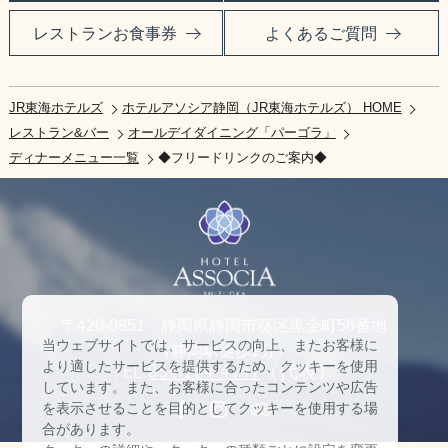
レストランお食事券
よくあるご質問
JR東海ホテルズ
ホテルアソシア静岡（JR東海ホテルズ） HOME
レストラン&バー
オールデイダイニング「パーゴラ」
ディナーメニュー一覧
◆フリードリンクのご案内◆
〒420-0851 静岡県静岡市葵区黒金町56番地
当ウェブサイトでは、サービスの向上、またお客様に
（静岡駅徒歩1分）
より適したサービスを提供するため、クッキーを使用
TEL:
054-254-4141
（代表）
しています。また、お客様に合ったコンテンツや広告
を表示させることを目的としてクッキーを使用する場
合があります。