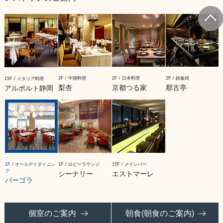
2F / 中国料理
2F / 日本料理
2F / 鉄板焼
15F / イタリア料理
梨杏
京都つる家
那古亭
アルポルト静岡
1F / オールデイダイニン
1F / ロビーラウンジ
15F / メインバー
グ
シーナリー
エストマーレ
パーゴラ
個室のご案内
朝食(朝食のご案内)