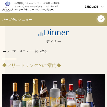
静岡駅徒歩1分のホテルアソシア静岡（JR東海
Language
ホテルズ）のオールデイダイニング パーゴラ、
ディナー「◆フリードリンクのご案内◆」
English
パーゴラのメニュー
中文(簡体字)
Dinner
ランチ
中文(繁體字)
ディナー
한국어
ディナー
ディナーメニュー一覧へ戻る
ご利用シーン
◆フリードリンクのご案内◆
朝食
お知らせ
イベント