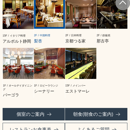
2F / 中国料理
2F / 日本料理
2F / 鉄板焼
15F / イタリア料理
梨杏
京都つる家
那古亭
アルポルト静岡
1F / オールデイダイニン
1F / ロビーラウンジ
15F / メインバー
グ
シーナリー
エストマーレ
パーゴラ
個室のご案内
朝食(朝食のご案内)
レストランお食事券
よくあるご質問