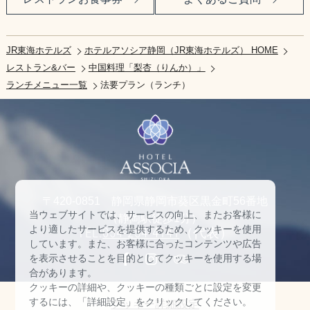
JR東海ホテルズ
ホテルアソシア静岡（JR東海ホテルズ） HOME
レストラン&バー
中国料理「梨杏（りんか）」
ランチメニュー一覧
法要プラン（ランチ）
〒420-0851 静岡県静岡市葵区黒金町56番地
当ウェブサイトでは、サービスの向上、またお客様に
（静岡駅徒歩1分）
より適したサービスを提供するため、クッキーを使用
TEL:
054-254-4141
（代表）
しています。また、お客様に合ったコンテンツや広告
を表示させることを目的としてクッキーを使用する場
合があります。
クッキーの詳細や、クッキーの種類ごとに設定を変更
するには、「詳細設定」をクリックしてください。
クッキー詳細設定