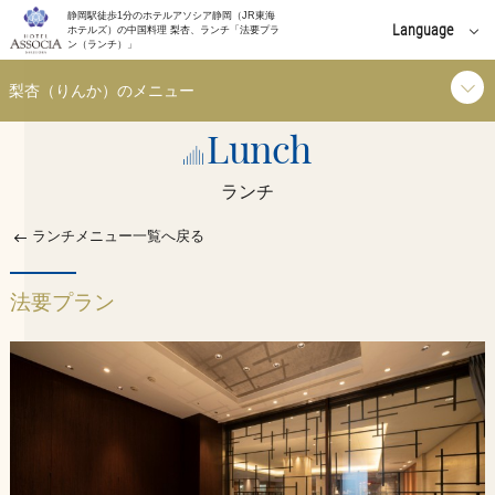
静岡駅徒歩1分のホテルアソシア静岡（JR東海
Language
ホテルズ）の中国料理 梨杏、ランチ「法要プラ
ン（ランチ）」
English
梨杏（りんか）のメニュー
中文(簡体字)
Lunch
ランチ
中文(繁體字)
ランチ
한국어
ディナー
ランチメニュー一覧へ戻る
ご利用シーン
法要プラン
お知らせ
イベント
個室