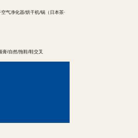
子空气净化器/烘干机/锅（日本茶·
须膏/自然/拖鞋/鞋交叉