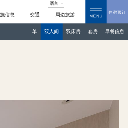
语言
日语
住宿预订
设施信息
交通
周边旅游
MENU
English
简体中文
单
双人间
双床房
套房
早餐信息
한국어
繁体中文