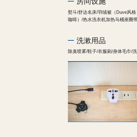
房间设施
熨斗/舒达名床/羽绒被（Duve风
咖啡）/热水洗衣机加热马桶座圈带卫
洗漱用品
除臭喷雾/鞋子/衣服刷/身体毛巾/洗