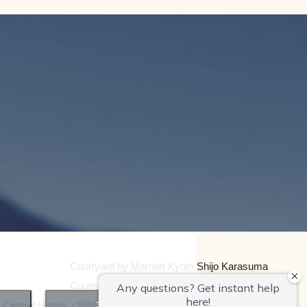
Courtyard by Marriott Kyoto Shijo Karasuma
Courtyard by Marriott Kyoto Station
全部接受
 Central Hotels（招聘信息）