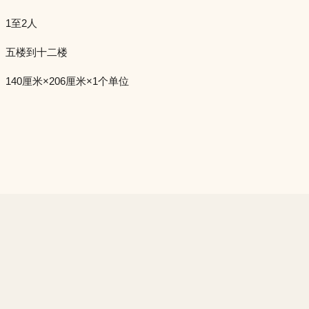
1至2人
五楼到十二楼
140厘米×206厘米×1个单位