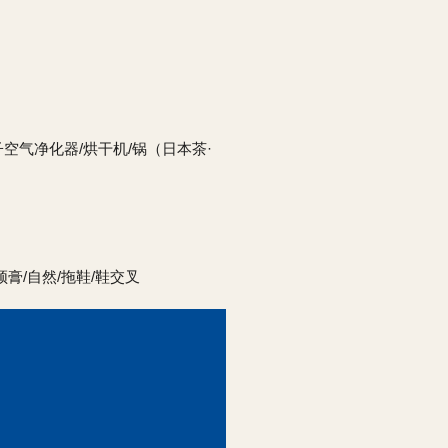
子空气净化器/烘干机/锅（日本茶·
须膏/自然/拖鞋/鞋交叉