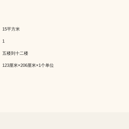
15平方米
1
五楼到十二楼
123厘米×206厘米×1个单位