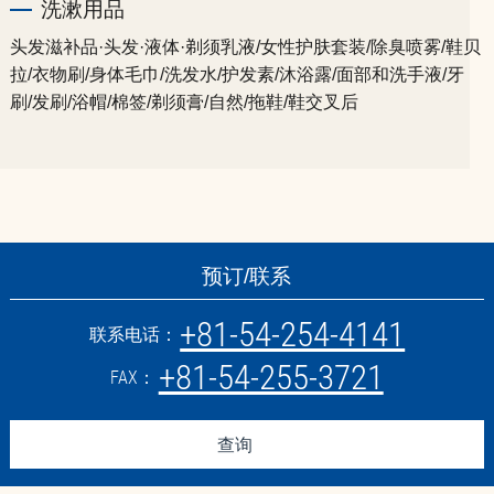
洗漱用品
头发滋补品·头发·液体·剃须乳液/女性护肤套装/除臭喷雾/鞋贝
拉/衣物刷/身体毛巾/洗发水/护发素/沐浴露/面部和洗手液/牙
刷/发刷/浴帽/棉签/剃须膏/自然/拖鞋/鞋交叉后
预订/联系
+81-54-254-4141
联系电话：
+81-54-255-3721
FAX：
查询