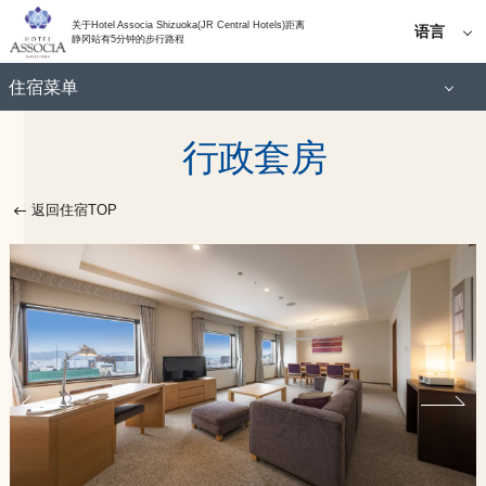
关于Hotel Associa Shizuoka(JR Central Hotels)距离
语言
静冈站有5分钟的步行路程
普通双人间
日语
住宿菜单
English
高级双人间
한국어
行政套房
标准单身
简体中
文
中等双胞胎
繁体中
标准双人间
返回住宿TOP
文
高级双床间
角落双人间
豪华双床房
普通双人间
豪华双床
高级双人间
行政套房
中等双胞胎