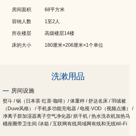
房间面积
68平方米
容纳人数
1至2人
所在楼层
高级楼层14楼
床的大小
180厘米×206厘米×1个单位
洗漱用品
房间设施
熨斗 / 锅（日本茶·红茶·咖啡）/ 体重秤 / 舒达名床 / 羽绒被
（Duve风格） / 手机多功能充电器 / 电视·VOD（视频点播） /
净离子群加湿器离子空气净化器/ 烘干机 / 热水洗衣机加热马
桶座圈带卫生间 /冰箱 / 互联网有线局域网有线和无线Wi-Fi