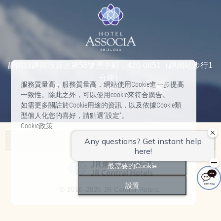
靜岡縣靜岡市葵區第56號黑手町，420-0851（靜岡站步行1
分鐘）
服務質量高，服務質量高，網站使用Cookie進一步提高
TEL:
+81-54-254-4141
（代表）
一致性。除此之外，可以使用cookie來符合廣告。
如需更多關註於Cookie用途的資訊，以及依據Cookie類
型個人化您的喜好，請點選“設定”。
Cookie政策
Associa飯店列表
全部接受
Nagoya Marriott Associa Hotel
最需要的Cookie
Hilton Takayama Resort
設置
© 2018–2026 JR Central Hotels.
Hotel Associa Toyohashi