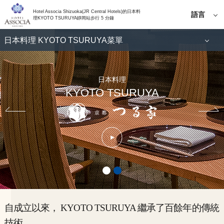
Hotel Associa Shizuoka(JR Central Hotels)的日本料
語言
理KYOTO TSURUYA靜岡站步行 5 分鐘
日語
日本料理 KYOTO TSURUYA菜單
English
簡體中
商店信息
文
한국어
日本料理
KYOTO TSURUYA
繁體中
文
自成立以來， KYOTO TSURUYA 繼承了百餘年的傳統
技術