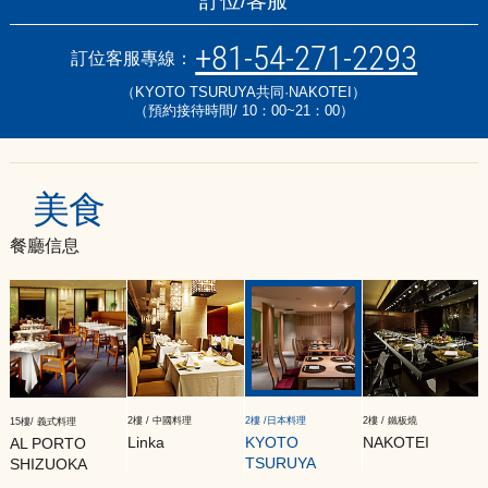
訂位/客服
+81-54-271-2293
訂位客服專線：
（KYOTO TSURUYA共同·NAKOTEI）
（預約接待時間/ 10：00~21：00）
美食
餐廳信息
2樓 / 中國料理
2樓 /日本料理
2樓 / 鐵板燒
15樓/ 義式料理
Linka
KYOTO
NAKOTEI
AL PORTO
TSURUYA
SHIZUOKA