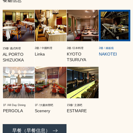
餐廳信息
2樓 / 中國料理
2樓 /日本料理
2樓 / 鐵板燒
15樓/ 義式料理
Linka
KYOTO
NAKOTEI
AL PORTO
TSURUYA
SHIZUOKA
1F /All Day Dining
1F /大廳休閒吧
15樓/ 主酒吧
PERGOLA
Scenery
ESTMARE
早餐（早餐信息
）