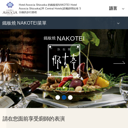
Hotel Associa Shizuoka 的鐵板燒NAKOTEI Hotel
語言
Associa Shizuoka(JR Central Hotels)距離靜岡站有 5
分鐘的步行路程
日語
鐵板燒 NAKOTEI菜單
English
한국어
商店信息
NAKOTEI
鐵板燒
簡體中
文
繁體中
文
請在您面前享受廚師的表演