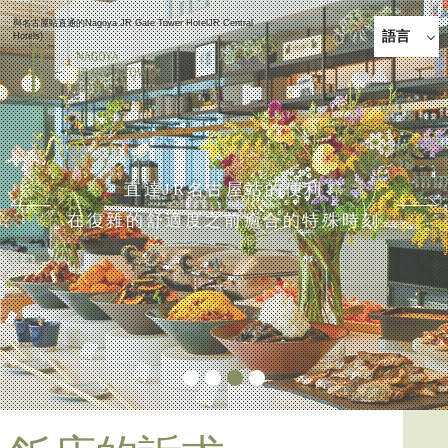
與名古屋站直通的Nagoya JR Gate Tower HotelJR Central
語言
Hotels)
日語
English
簡體中
文
한국어
直達JR名古屋站的便利
直達JR名古屋站的便利
直達JR名古屋站的便利
直達JR名古屋站的便利
繁體中
文
在復雜的舒適度之前癒合的特殊時刻
在復雜的舒適度之前癒合的特殊時刻
在復雜的舒適度之前癒合的特殊時刻
在復雜的舒適度之前癒合的特殊時刻