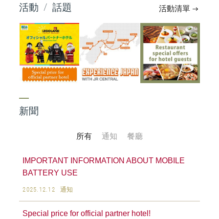
活動
/
話題
活動清單
新聞
所有
通知
餐廳
IMPORTANT INFORMATION ABOUT MOBILE
BATTERY USE
2025.12.12
通知
Special price for official partner hotel!