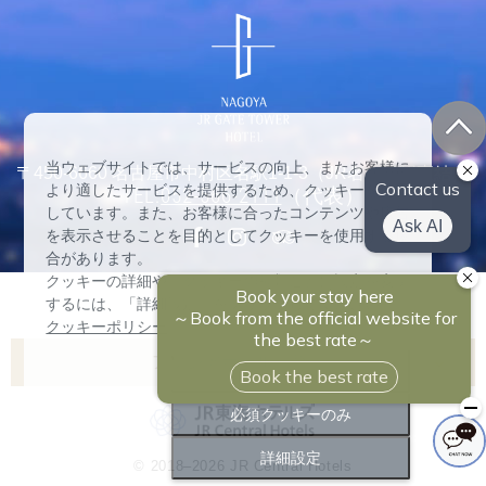
当ウェブサイトでは、サービスの向上、またお客様に
〒450-6660 名古屋市中村区名駅1-1-3（JR名古屋駅直結）
より適したサービスを提供するため、クッキーを使用
TEL:
052-566-2111
（代表）
しています。また、お客様に合ったコンテンツや広告
を表示させることを目的としてクッキーを使用する場
合があります。
クッキーの詳細や、クッキーの種類ごとに設定を変更
するには、「詳細設定」をクリックしてください。
クッキー詳細設定
クッキーポリシー
アソシアホテル一覧
すべて許可
名古屋マリオットアソシアホテル
必須クッキーのみ
ヒルトン高山リゾート
詳細設定
© 2018–2026 JR Central Hotels