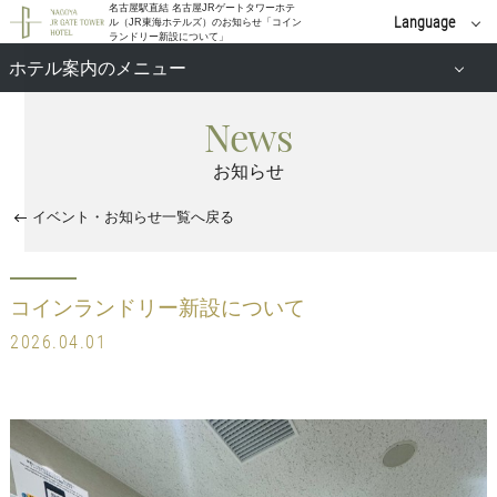
名古屋駅直結 名古屋JRゲートタワーホテ
Language
ル（JR東海ホテルズ）のお知らせ「コイン
ランドリー新設について」
English
ホテル案内のメニュー
中文(簡体字)
News
施設案内
中文(繁體字)
お知らせ
新着情報
한국어
イベント・お知らせ一覧へ戻る
コインランドリー新設について
2026.04.01