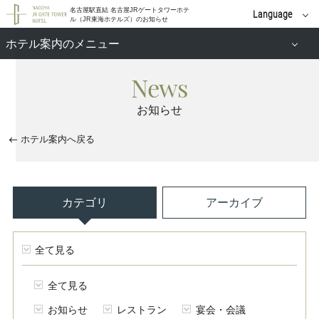
名古屋駅直結 名古屋JRゲートタワーホテ
Language
ル（JR東海ホテルズ）のお知らせ
English
ホテル案内のメニュー
中文(簡体字)
News
施設案内
中文(繁體字)
お知らせ
新着情報
한국어
ホテル案内へ戻る
カテゴリ
アーカイブ
全て見る
全て見る
お知らせ
レストラン
宴会・会議