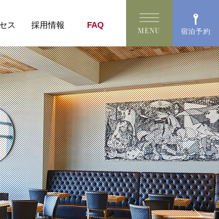
Language
English
セス
採用情報
FAQ
MENU
宿泊予約
中文(簡体字)
中文(繁體字)
한국어