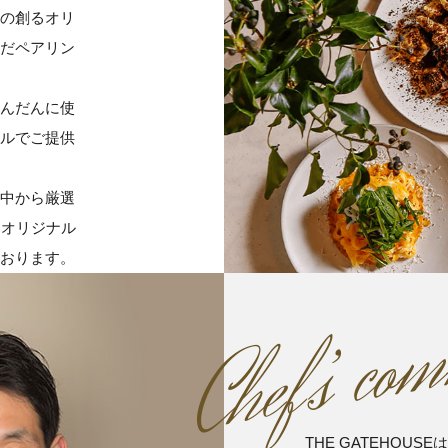
フの創るオリ
だペアリン
んだんに使
ルでご提供
中から厳選
、オリジナル
おります。
com
Chef’
s
THE GATEHOU