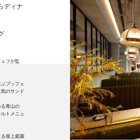
らディナ
グ
シェフが監
並ぶブッフェ
人気のサンド
める青山の
カルトメニュ
える屋上庭園