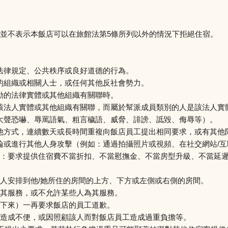
並不表示本飯店可以在旅館法第5條所列以外的情況下拒絕住宿。
法律規定、公共秩序或良好道德的行為。
的組織或相關人士，或任何其他反社會勢力。
動的法律實體或其他組織有關聯時。
該法人實體或其他組織有關聯，而屬於幫派成員類別的人是該法人實
大聲恐嚇、辱罵語氣、粗言穢語、威脅、誹謗、詆毀、侮辱等）。
他方式，連續數天或長時間重複向飯店員工提出相同要求，或有其他
論或進行其他人身攻擊（例如：通過拍攝照片或視頻、在社交網站/
：要求提供住宿費不當折扣、不當慰撫金、不當房型升級、不當延
人安排到他/她所住的房間的上方、下方或左側或右側的房間。
其服務，或不允許某些人為其服務。
下來）一再要求飯店的員工道歉。
造成不便，或因照顧該人而對飯店員工造成過重負擔等。