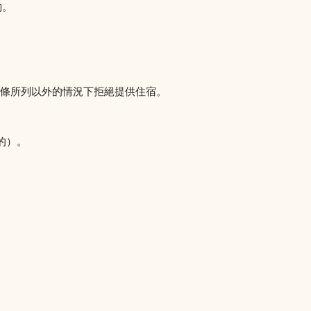
約。
5條所列以外的情況下拒絕提供住宿。
的）。