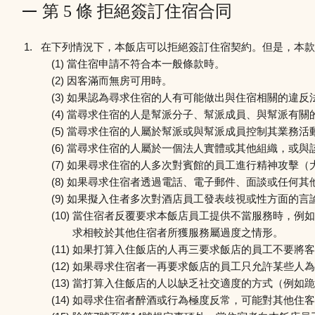
第 5 條 拒絕簽訂住宿合同
在下列情況下，本飯店可以拒絕簽訂住宿契約。但是，本款
當住宿申請不符合本一般條款時。
因客滿而無房可用時。
如果認為尋求住宿的人有可能做出與住宿相關的違反
當尋求住宿的人是幫派分子、幫派成員、與幫派有關
當尋求住宿的人屬於幫派或與幫派成員控制其業務活
當尋求住宿的人屬於一個法人實體或其他組織，或與
如果尋求住宿的人多次對賓館的員工進行精神攻擊（
如果尋求住宿者透過電話、電子郵件、面談或任何其
如果擬入住者多次對酒店員工發表歧視或性方面的言
當住宿者反覆要求本飯店員工提供不當服務時，例如
求相較於其他住宿者所獲服務屬過度之情形。
如果打算入住飯店的人再三要求飯店的員工不要將客
如果尋求住宿者一再要求飯店的員工只允許某些人為
當打算入住飯店的人以缺乏社交適度的方式（例如跪
如尋求住宿者醉酒或行為極度反常，可能對其他住客