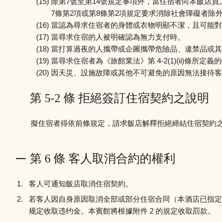
除第7號至第14號規定事項外，當住宿者向本飯店
7條第2項或第8條第2項規定要求消除社會障礙者除
當認為尋求住宿者的身體或衣物明顯不潔，且可能對
當尋求住宿的人被明確認為無力支付時。
當打算過夜的人攜帶或企圖攜帶危險品、違禁品或其
當尋求住宿者為《旅館業法》第 4-2(1)(ii)條所定
因天災、設施故障或其他不可避免的原因無法接待客
第 5-2 條 拒絕簽訂住宿契約之說明
擬住宿者得依前條規定，請求飯店解釋拒絕締結住宿契約
第 6 條 客人取消合約的權利
客人可通知飯店取消住宿契約。
若客人因自身原因取消全部或部分住宿合同（本酒店已指定
规定收取违约金。本賓館將根據附件 2 的規定收取罰款。