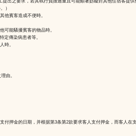
員工提出之要求，若其執行負擔過重且可能顯著妨礙對其他住宿客提
外。）
其他賓客造成不便時。
他可能騷擾賓客的物品時。
義的特定傳染病患者等。
人時。
之理由。
支付押金的日期，并根据第3条第2款要求客人支付押金，而客人在