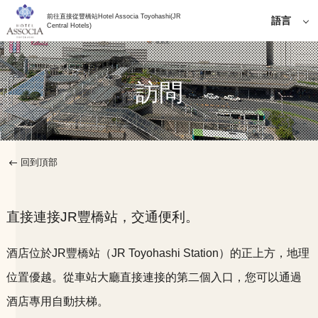
前往直接從豐橋站Hotel Associa Toyohashi(JR
語言
Central Hotels)
日語
English
訪問
簡體中
文
한국어
繁體中
文
回到頂部
直接連接JR豐橋站，交通便利。
酒店位於JR豐橋站（JR Toyohashi Station）的正上方，地理
位置優越。
從車站大廳直接連接的第二個入口，您可以通過
酒店專用自動扶梯。