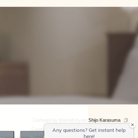
Courtyard by Marriott Kyoto Shijo Karasuma
Courtyard by Marriott Kyoto Station
全部接受
 Central Hotels（求職資訊）