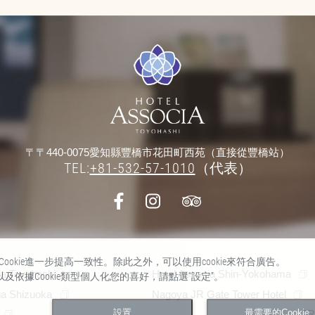
〒〒440-0075愛知縣豐橋市花田町西苑（直接從豐橋站）
TEL:
+81-532-57-1010
（代表）
okie進一步提高一致性。除此之外，可以使用cookie來符合廣告。
ia Toyohashi
Hotel Associa Shin-Yokohama
以及依據Cookie類型個人化您的喜好，請點選“設定”。
ia Shizuoka
Nagoya JR Gate Tower Hotel
設置
最需要的Cookie
JR