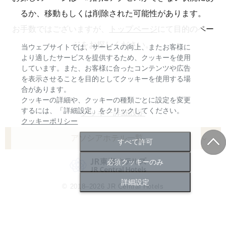
るか、移動もしくは削除された可能性があります。
お手数ではございますが、
トップページ
にて目的のペー
ジをお探しください。
当ウェブサイトでは、サービスの向上、またお客様に
より適したサービスを提供するため、クッキーを使用
しています。また、お客様に合ったコンテンツや広告
を表示させることを目的としてクッキーを使用する場
合があります。
クッキーの詳細や、クッキーの種類ごとに設定を変更
するには、「詳細設定」をクリックしてください。
クッキー詳細設定
クッキーポリシー
アソシアホテル一覧
すべて許可
名古屋マリオットアソシアホテル
必須クッキーのみ
ヒルトン高山リゾート
詳細設定
© 2018–2026 JR Central Hotels
ホテルアソシア豊橋
ホテルアソシア静岡