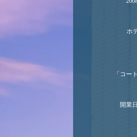
2
ホテ
「コー
開業