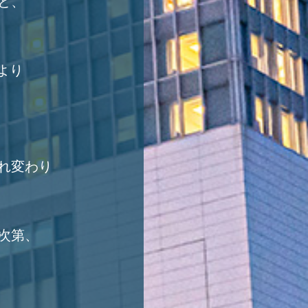
と、
0より
れ変わり
次第、