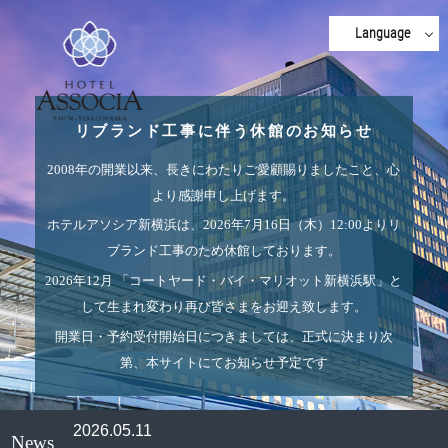
Language
English
中文(簡体字)
リブランド工事に伴う休館のお知らせ
中文(繁體字)
2008年の開業以来、長きにわたりご愛顧賜りましたこと、
心
한국어
より感謝申し上げます。
ホテルアソシア新横浜は、2026年7月16日（木）12:00より
リ
ブランド工事のため休館しております。
2026年12月
「コートヤード・バイ・マリオット新横浜駅」と
して生まれ変わり
再び皆さまをお迎え致します。
開業日・予約受付開始日につきましては、正式に決まり次
第、
本サイトにてお知らせ予定です
2026.05.11
News