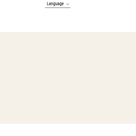
Language
English
中文(簡体字)
中文(繁體字)
한국어