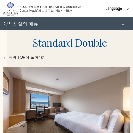
시즈오카역 도보 5분의 Hotel Associa Shizuoka(JR
Language
Central Hotels)의 숙박 객실, 더블에 대해서
모더레이트 더블
일본어
숙박 시설의 메뉴
English
슈페리어 더블
简体 中文
Standard Double
스탠다드 싱글
한국어
繁體 中文
모더레이트 트윈
스탠다드 더블
숙박 TOP에 돌아가기
슈페리어 트윈
코너 더블
디럭스 트윈
모더레이트 더블
럭셔리 트윈
슈페리어 더블
이그제큐티브 스위트
모더레이트 트윈