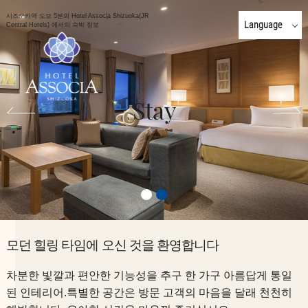
시즈오카역 도보 5분의 Hotel Associa Shizuoka(JR
Language
Central Hotels) 에서의 숙박 정보
일본어
English
简体 中文
Stay
한국어
繁體 中文
모던 힐링 타임에 오신 것을 환영합니다
차분한 빛깔과 편안한 기능성을 추구 한 가구 아름답게 통일
된 인테리어.
특별한 공간은 방문 고객의 마음을 달래 천천히