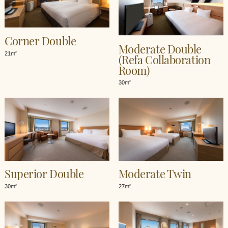
Corner Double
Moderate Double
21m
2
(Refa Collaboration
Room)
30m
2
Superior Double
Moderate Twin
30m
27m
2
2