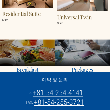
Residential Suite
Universal Twin
68m
2
30m
2
Breakfast
Packages
예약 및 문의
+81-54-254-4141
Tel.
+81-54-255-3721
FAX.