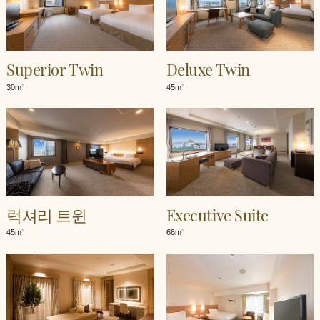
Superior Twin
Deluxe Twin
30m
45m
2
2
럭셔리 트윈
Executive Suite
45m
68m
2
2