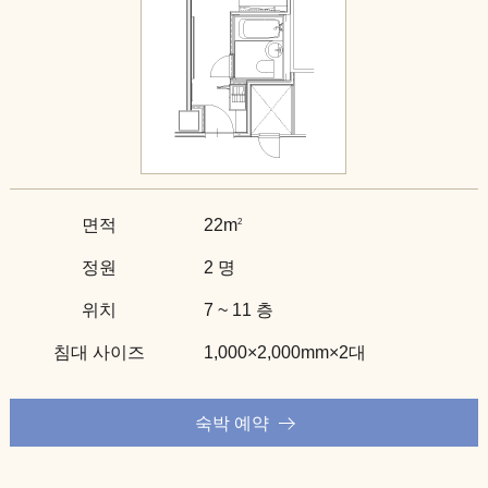
면적
22m
2
정원
2 명
위치
7 ~ 11 층
침대 사이즈
1,000×2,000mm×2대
숙박 예약