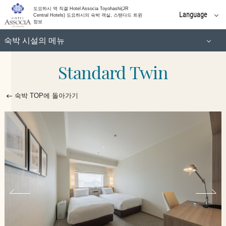
(고층)
도요하시 역 직결 Hotel Associa Toyohashi(JR
Language
Central Hotels) 도요하시의 숙박 객실, 스탠다드 트윈
정보
일본어
스탠다드 트윈
숙박 시설의 메뉴
English
简体 中文
Standard Twin
스탠다드 더블
유니버설 트윈
한국어
繁體 中文
모더레이트 더블
숙박 TOP에 돌아가기
슈페리어 트윈
이그제큐티브 더블
슈페리어 트리플
(고층)
일양실
스탠다드 트윈
일본식 객실
유니버설 트윈
스위트