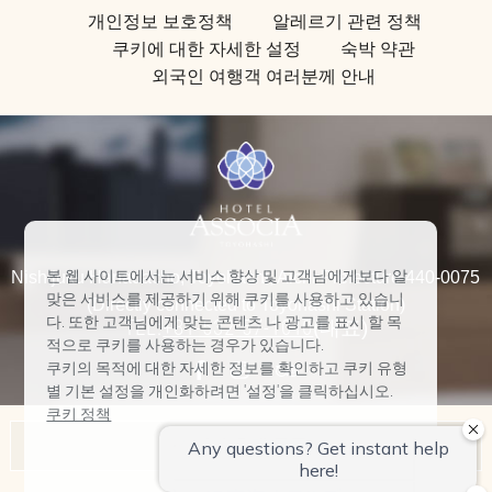
개인정보 보호정책
알레르기 관련 정책
쿠키에 대한 자세한 설정
숙박 약관
외국인 여행객 여러분께 안내
본 웹 사이트에서는 서비스 향상 및 고객님에게보다 알
Nishijuku Hanadacho, Toyohashi, Aichi Prefecture 440-0075
맞은 서비스를 제공하기 위해 쿠키를 사용하고 있습니
(Directly connected to Toyohashi Station)
다. 또한 고객님에게 맞는 콘텐츠 나 광고를 표시 할 목
TEL:
+81-532-57-1010
(대표)
적으로 쿠키를 사용하는 경우가 있습니다.
쿠키의 목적에 대한 자세한 정보를 확인하고 쿠키 유형
별 기본 설정을 개인화하려면 '설정'을 클릭하십시오.
쿠키 정책
아소시아 호텔 목록
모두 수락