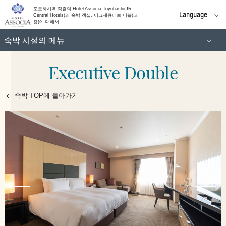
(고층)
도요하시역 직결의 Hotel Associa Toyohashi(JR
Language
Central Hotels)의 숙박 객실, 이그제큐티브 더블(고
층)에 대해서
일본어
스탠다드 트윈
숙박 시설의 메뉴
English
简体 中文
Executive Double
스탠다드 더블
유니버설 트윈
한국어
繁體 中文
모더레이트 더블
숙박 TOP에 돌아가기
슈페리어 트윈
이그제큐티브 더블
슈페리어 트리플
(고층)
일양실
스탠다드 트윈
일본식 객실
유니버설 트윈
스위트