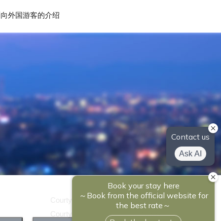
面向外国游客的介绍
Courtyard by Marriott Kyoto Shijo Karasuma
Courtyard by Marriott Kyoto Station