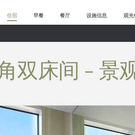
住宿
早餐
餐厅
设施信息
观光
双床间 - 景观