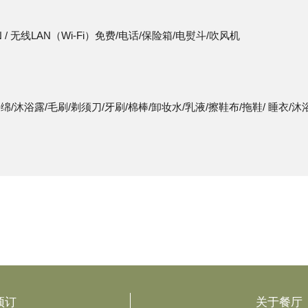
 / 无线LAN（Wi-Fi）免费/电话/保险箱/电熨斗/吹风机
绵/沐浴露/毛刷/剃须刀/牙刷/棉棒/卸妆水/乳液/擦鞋布/拖鞋/ 睡衣/
预订
关于餐厅