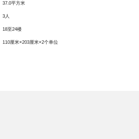
37.0平方米
3人
18至24楼
110厘米×203厘米×2个单位