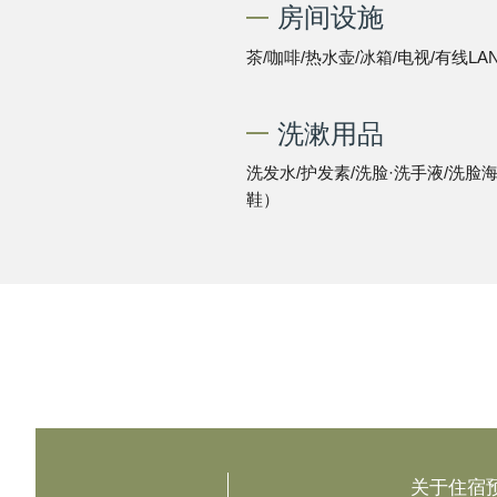
房间设施
茶/咖啡/热水壶/冰箱/电视/有线LAN
洗漱用品
洗发水/护发素/洗脸·洗手液/洗脸海
鞋）
关于住宿