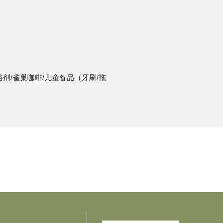
沐浴剂/雀巢咖啡/儿童备品（牙刷/拖