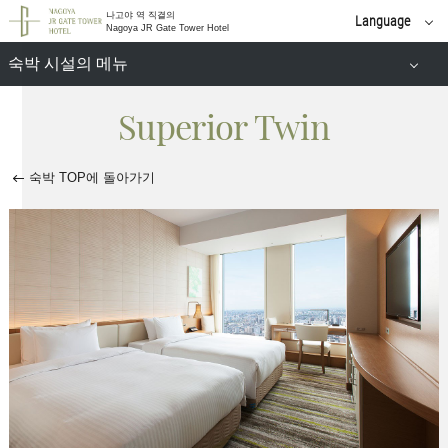
나고야 역 직결의
Language
Nagoya JR Gate Tower Hotel
일본어
숙박 시설의 메뉴
English
简体 中文
Superior Twin
더블
한국어
繁體 中文
트윈
숙박 TOP에 돌아가기
아침 식사 안내