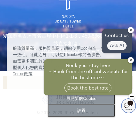
愛知縣名古屋市名古屋中村區1-1-3，450-6660（與JR名古屋
站直接相連）
服務質量高，服務質量高，網站使用Cookie進一步提高
TEL:
+81-52-566-2111
（代表）
一致性。除此之外，可以使用cookie來符合廣告。
如需更多關註於Cookie用途的資訊，以及依據Cookie類
型個人化您的喜好，請點選“設定”。
Cookie政策
Associa飯店列表
全部接受
Nagoya Marriott Associa Hotel
最需要的Cookie
Hilton Takayama Resort
設置
© 2018–2026 JR Central Hotels.
Hotel Associa Toyohashi
Hotel Associa Shizuoka