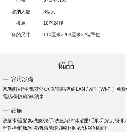
面積
37.0平方米
容納人數
3個人
樓層
18至24樓
床的尺寸
110厘米×203厘米×2個單位
備品
客房設備
茶/咖啡/衛生間/花盆/冰箱/電視/有線LAN / wifi（Wi-Fi）免費/
電話/保險箱/鐵/納米 -
設施
洗髮水/護髮素/洗臉/洗手/洗臉海綿/沐浴露/毛刷/剃須刀/牙刷/
母雞棒/卸妝/乳液/乳液/擦鞋/拖鞋/ 睡衣/沐浴劑/咖啡