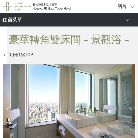
直接連接到名古屋站
語言
Nagoya JR Gate Tower Hotel
日語
住宿菜單
English
簡體中
豪華轉角雙床間 - 景觀浴 -
雙人間
文
한국어
雙床房
繁體中
返回住宿TOP
文
早餐信息