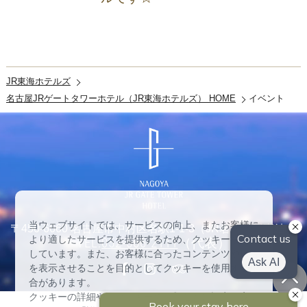
JR東海ホテルズ
名古屋JRゲートタワーホテル（JR東海ホテルズ） HOME
イベント
当ウェブサイトでは、サービスの向上、またお客様に
〒450-6660 名古屋市中村区名駅1-1-3（JR名古屋駅直結）
より適したサービスを提供するため、クッキーを使用
TEL:
052-566-2111
（代表）
しています。また、お客様に合ったコンテンツや広告
を表示させることを目的としてクッキーを使用する場
合があります。
クッキーの詳細や、クッキーの種類ごとに設定を変更