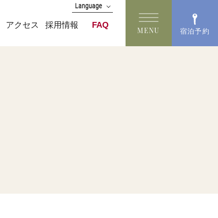
Language
English
アクセス
採用情報
FAQ
MENU
宿泊予約
中文(簡体字)
中文(繁體字)
한국어